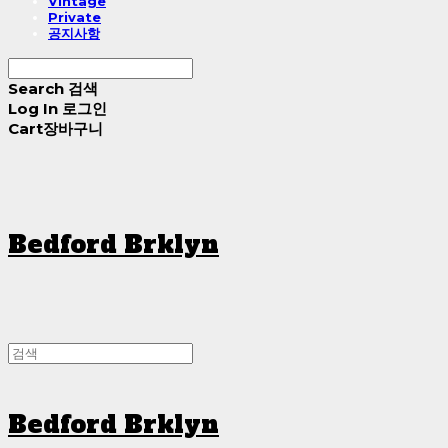
Vintage
Private
공지사항
Search
검색
Log In
로그인
Cart
장바구니
Bedford Brklyn
Bedford Brklyn