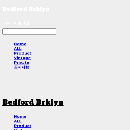
Bedford Brklyn
LOG IN
로그인
Home
ALL
Product
Vintage
Private
공지사항
Bedford Brklyn
Home
ALL
Product