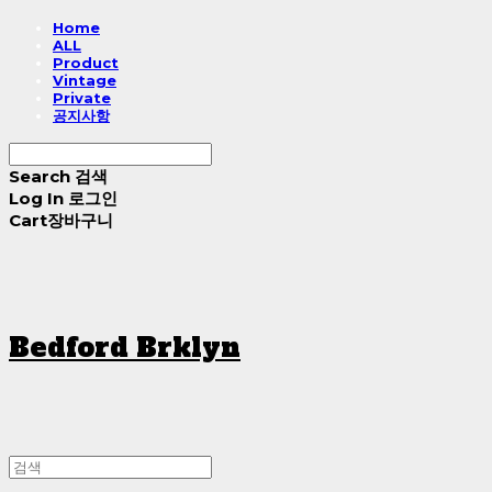
Home
ALL
Product
Vintage
Private
공지사항
Search
검색
Log In
로그인
Cart
장바구니
Bedford Brklyn