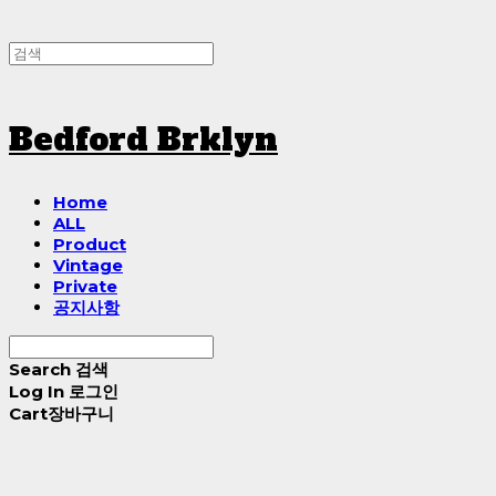
Bedford Brklyn
Home
ALL
Product
Vintage
Private
공지사항
Search
검색
Log In
로그인
Cart
장바구니