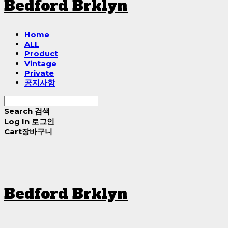
Bedford Brklyn
Home
ALL
Product
Vintage
Private
공지사항
Search
검색
Log In
로그인
Cart
장바구니
Bedford Brklyn