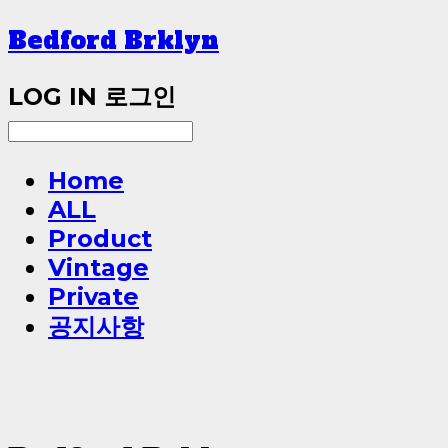
Bedford Brklyn
LOG IN
로그인
Home
ALL
Product
Vintage
Private
공지사항