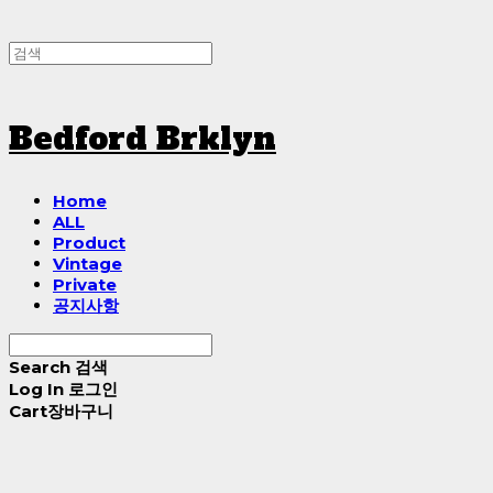
Bedford Brklyn
Home
ALL
Product
Vintage
Private
공지사항
Search
검색
Log In
로그인
Cart
장바구니