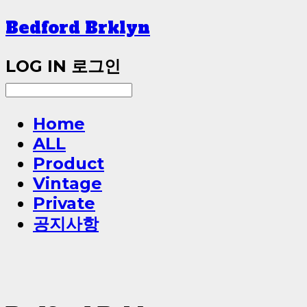
Bedford Brklyn
LOG IN
로그인
Home
ALL
Product
Vintage
Private
공지사항