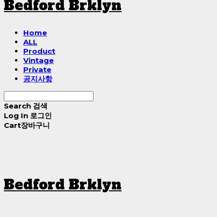
Bedford Brklyn
Home
ALL
Product
Vintage
Private
공지사항
Search
검색
Log In
로그인
Cart
장바구니
Bedford Brklyn